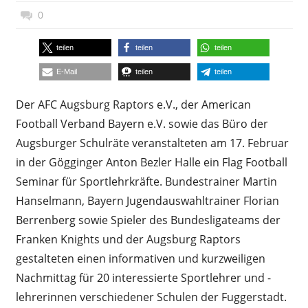
18. April 2004
Daniel Metzler
0
teilen
teilen
teilen
E-Mail
teilen
teilen
Der AFC Augsburg Raptors e.V., der American
Football Verband Bayern e.V. sowie das Büro der
Augsburger Schulräte veranstalteten am 17. Februar
in der Gögginger Anton Bezler Halle ein Flag Football
Seminar für Sportlehrkräfte. Bundestrainer Martin
Hanselmann, Bayern Jugendauswahltrainer Florian
Berrenberg sowie Spieler des Bundesligateams der
Franken Knights und der Augsburg Raptors
gestalteten einen informativen und kurzweiligen
Nachmittag für 20 interessierte Sportlehrer und -
lehrerinnen verschiedener Schulen der Fuggerstadt.