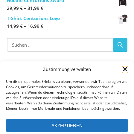
Hoodie Centurions Sword
bis
Preisspanne:
29,99
€
–
31,99
€
16,99 €
29,99 €
T-Shirt Centurions Logo
bis
Preisspanne:
14,99
€
–
16,99
€
31,99 €
14,99 €
bis
16,99 €
ABOUT OUR CLUB
Zustimmung verwalten
Flag Football
–
Tackle Football
–
Cheerleading
Um dir ein optimales Erlebnis zu bieten, verwenden wir Technologien wie
Cookies, um Geräteinformationen zu speichern und/oder darauf
zuzugreifen. Wenn du diesen Technologien zustimmst, können wir Daten
Die Augsburg Centurions sind eine American Football
wie das Surfverhalten oder eindeutige IDs auf dieser Website
Abteilung der TSG 1885 Augsburg-Lechhausen e.V. in
verarbeiten. Wenn du deine Zustimmung nicht erteilst oder zurückziehst,
können bestimmte Merkmale und Funktionen beeinträchtigt werden.
Augsburg. Die Abteilung hat eine Cheerleading Gruppe,
eine U11, U13, U16 und U19 Jugend Mannschaft sowie
AKZEPTIEREN
eine Erwachsenenmannschaft im Flag- und Tackle Football
im Ligabetrieb. Die Trainingseinheiten und Heimspiele