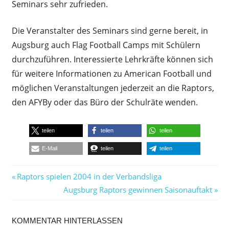
Seminars sehr zufrieden.
Die Veranstalter des Seminars sind gerne bereit, in
Augsburg auch Flag Football Camps mit Schülern
durchzuführen. Interessierte Lehrkräfte können sich
für weitere Informationen zu American Football und
möglichen Veranstaltungen jederzeit an die Raptors,
den AFYBy oder das Büro der Schulräte wenden.
teilen
teilen
teilen
E-Mail
teilen
teilen
Beitragsnavigation
Vorheriger
Raptors spielen 2004 in der Verbandsliga
Beitrag:
Nächster
Augsburg Raptors gewinnen Saisonauftakt
Beitrag:
KOMMENTAR HINTERLASSEN